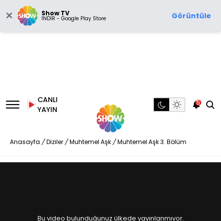
Show TV
Görüntüle
İNDİR - Google Play Store
CANLI
5
YAYIN
Anasayfa
/
Diziler
/
Muhtemel Aşk
/
Muhtemel Aşk 3. Bölüm
Bu video bulunduğunuz ülkede yayınlanmıyor.