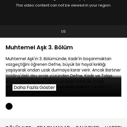
This video content can not be viewed in your region.
US
Muhtemel Aşk 3. Bölüm
Muhtemel Aşk'ın 3. Bölümünde; Kadir'in boşanmaktan
vazgeçtiğini öğrenen Defne, büyük bir hayal kırıklığı
yaşayarak ondan uzak durmaya karar verir. Ancak Bartıner
Holding'deki dev proje yüzünden Defne, Kadir ve Tolga
aynı masada buluşmak zorundadır. Kadir ile Tolga
arasındaki düşmanlık her şeyi riske atarken, Levent bu
Daha Fazla Göster
düşmanlığın ardındaki gerçeği ortaya çıkarması için
Defne'yi görevlendirir. Bir yandan iki adamın geçmişini
çözmeye çalışan Defne’nin yaşayacağı beklenmedik bir
yakınlaşma, herkesin dengesini yeniden değiştirecektir.