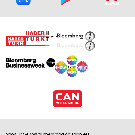
Show TV'yi sosyal medyada da takip et!