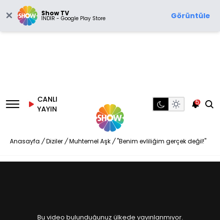
Show TV
Görüntüle
İNDİR - Google Play Store
CANLI
5
YAYIN
Anasayfa
/
Diziler
/
Muhtemel Aşk
/
"Benim evliliğim gerçek değil!"
Bu video bulunduğunuz ülkede yayınlanmıyor.