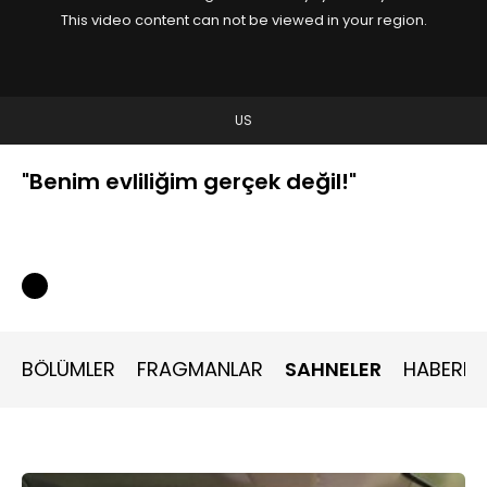
This video content can not be viewed in your region.
US
"Benim evliliğim gerçek değil!"
BÖLÜMLER
FRAGMANLAR
SAHNELER
HABERLE