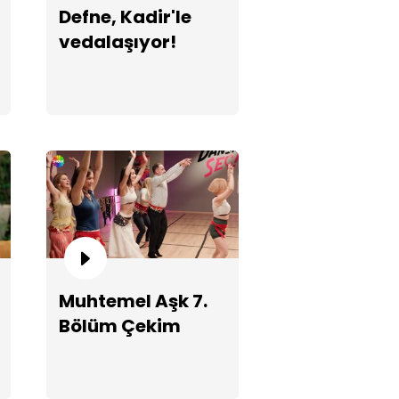
Defne, Kadir'le
vedalaşıyor!
e, Kadir'den ayrılıyor!
Muhtemel Aşk 7.
Bölüm Çekim
Hataları
ne, Kadir'i gözetlerken
alanıyor!