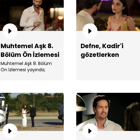
Muhtemel Aşk 8.
Defne, Kadir'i
Bölüm Ön İzlemesi
gözetlerken
Sel
yakalanıyor!
Muhtemel Aşk 8. Bölüm
Ön İzlemesi yayında;
yayınlanan ön izlemede ...
Muh
Hata