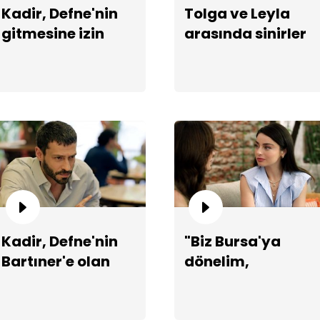
Kadir, Defne'nin
Tolga ve Leyla
gitmesine izin
arasında sinirler
vermiyor!
geriliyor!
Defn
Kadir, Defne'nin
"Biz Bursa'ya
Bartıner'e olan
dönelim,
borcunu ödüyor!
evimize!"
Def
yak