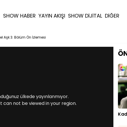
R
SHOW HABER
YAYIN AKIŞI
SHOW DİJİTAL
DİĞER
l Aşk 3. Bölüm Ön İzlemesi
ÖN
nduğunuz ülkede yayınlanmıyor.
t can not be viewed in your region.
Kadi