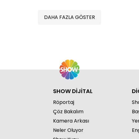
DAHA FAZLA GÖSTER
Defn
SHOW DİJİTAL
Dİ
Röportaj
Sho
Çöz Bakalım
Ba
Kamera Arkası
Ye
Neler Oluyor
Eng