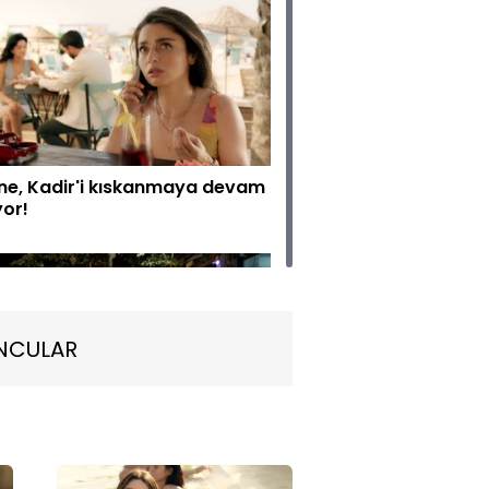
ne, Kadir'i kıskanmaya devam
yor!
NCULAR
r sinirlerine hakim olamıyor!