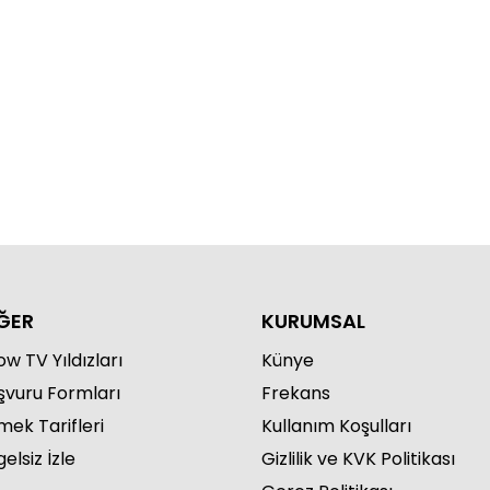
e'nin kıskançlık krizi!
ĞER
KURUMSAL
w TV Yıldızları
Künye
şvuru Formları
Frekans
mek Tarifleri
Kullanım Koşulları
elsiz İzle
Gizlilik ve KVK Politikası