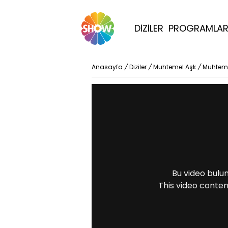
DİZİLER
PROGRAMLA
Anasayfa
/
Diziler
/
Muhtemel Aşk
/
Muhteme
Bu video bulu
This video conten