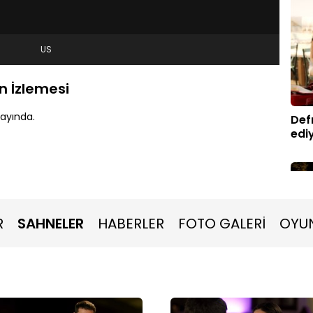
US
n İzlemesi
ayında.
Def
edi
R
SAHNELER
HABERLER
FOTO GALERİ
OYU
Kadi