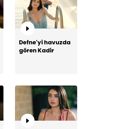
Defne'yi havuzda
gören Kadir
ma, Defne'yi tehdit ediyor!
sinirleniyor!
temel Aşk 6. Bölüm Çekim
ları 2. Kısım