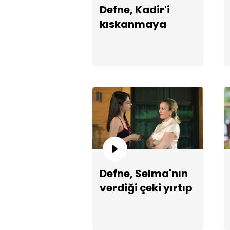
Defne, Kadir'i
kıskanmaya
devam ediyor!
Defne, Selma'nın
verdiği çeki yırtıp
atıyor!