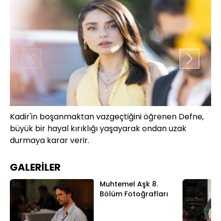
Kadir'in boşanmaktan vazgeçtiğini öğrenen Defne,
An
büyük bir hayal kırıklığı yaşayarak ondan uzak
De
durmaya karar verir.
zo
GALERİLER
Muhtemel Aşk 8.
Bölüm Fotoğrafları