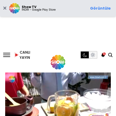
Show TV
Görüntüle
İNDİR - Google Play Store
CANLI
5
YAYIN