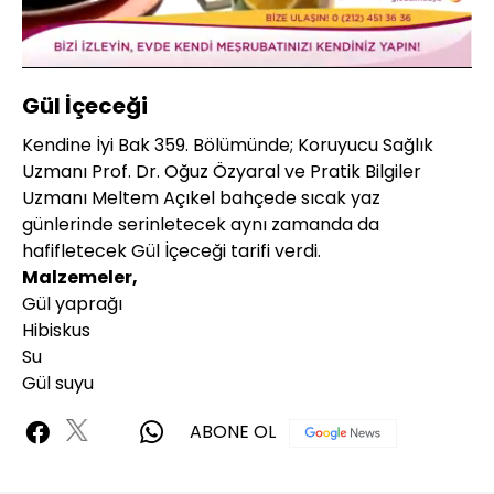
Yüklendi
:
21.97%
Sesi
Oynatma
Aç
Hızı
Gül İçeceği
Kendine İyi Bak 359. Bölümünde; Koruyucu Sağlık
Uzmanı Prof. Dr. Oğuz Özyaral ve Pratik Bilgiler
Uzmanı Meltem Açıkel bahçede sıcak yaz
günlerinde serinletecek aynı zamanda da
hafifletecek Gül İçeceği tarifi verdi.
Malzemeler,
Gül yaprağı
Hibiskus
Su
Gül suyu
ABONE OL