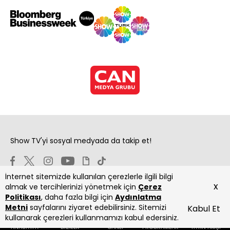
Show TV'yi sosyal medyada da takip et!
İnternet sitemizde kullanılan çerezlerle ilgili bilgi
x
almak ve tercihlerinizi yönetmek için
Çerez
Politikası
, daha fazla bilgi için
Aydınlatma
Metni
sayfalarını ziyaret edebilirsiniz. Sitemizi
Kabul Et
Copyright 2026 Show Televizyon Yayıncılık A.Ş.
kullanarak çerezleri kullanmamızı kabul edersiniz.
ANASAYFA
DİZİLER
CANLI
PROGRAMLAR
YAYIN AKIŞI