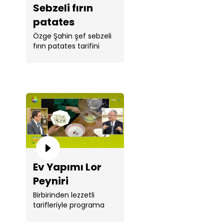
Sebzeli fırın
patates
Özge Şahin şef sebzeli
fırın patates tarifini
paylaştı.
Ev Yapımı Lor
Peyniri
Birbirinden lezzetli
tarifleriyle programa
renk katan Şef ...