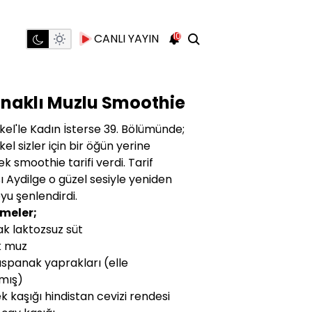
10
CANLI YAYIN
anaklı Muzlu Smoothie
kel'le Kadın İsterse 39. Bölümünde;
el sizler için bir öğün yerine
k smoothie tarifi verdi. Tarif
ı Aydilge o güzel sesiyle yeniden
yu şenlendirdi.
meler;
ak laktozsuz süt
k muz
 ıspanak yaprakları (elle
mış)
k kaşığı hindistan cevizi rendesi