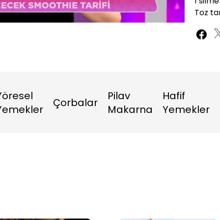
1 silme
Toz ta
Oynatma
Hızı
Yöresel
Pilav
Hafif
Çorbalar
Yemekler
Makarna
Yemekler