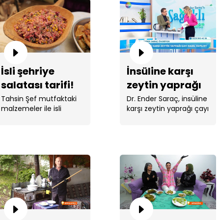
İsli şehriye
İnsüline karşı
salatası tarifi!
zeytin yaprağı
çayı
Tahsin Şef mutfaktaki
Dr. Ender Saraç, insüline
malzemeler ile isli
karşı zeytin yaprağı çayı
şehriye salatası yaptı. ...
tarifi verdi. ...