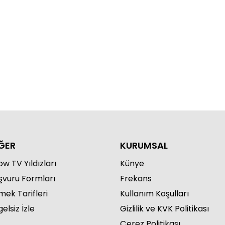
ĞER
KURUMSAL
w TV Yıldızları
Künye
şvuru Formları
Frekans
mek Tarifleri
Kullanım Koşulları
elsiz İzle
Gizlilik ve KVK Politikası
Çerez Politikası