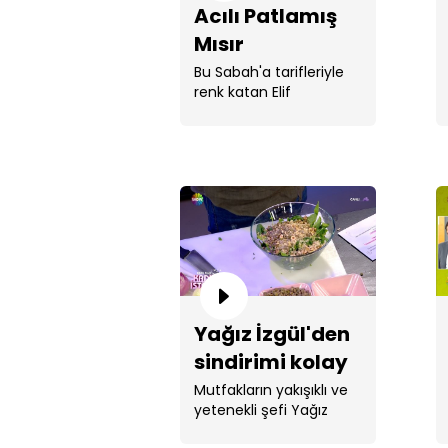
Acılı Patlamış
Mısır
Bu Sabah'a tarifleriyle
renk katan Elif
Korkmazel, "Acılı ...
Yağız İzgül'den
sindirimi kolay
salata
Mutfakların yakışıklı ve
yetenekli şefi Yağız
İzgül'den ...