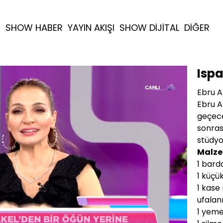
R
SHOW HABER
YAYIN AKIŞI
SHOW DİJİTAL
DİĞER
Isp
Ebru A
Ebru Ak
geçece
sonras
stüdyo
Malze
1 bard
1 küçü
1 kase
ufalan
1 yeme