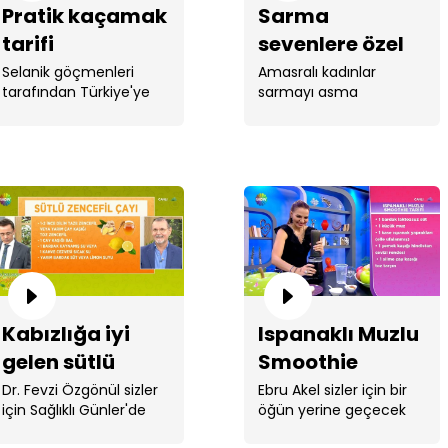
Pratik kaçamak
Sarma
tarifi
sevenlere özel
asma ve pırasa
Selanik göçmenleri
Amasralı kadınlar
tarafından Türkiye'ye
sarmayı asma
sarması
getirilen tok ...
yaprağının yanı sıra
pırasa ...
Kabızlığa iyi
Ispanaklı Muzlu
gelen sütlü
Smoothie
zencefilli çay
Dr. Fevzi Özgönül sizler
Ebru Akel sizler için bir
için Sağlıklı Günler'de
öğün yerine geçecek
kabızlığa ...
smoothie tarifi verdi. ...