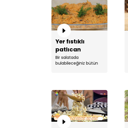
Yer fıstıklı
patlıcan
salatası tarifi!
Bir salatada
bulabileceğiniz bütün
lezzetlerin karışımı ...