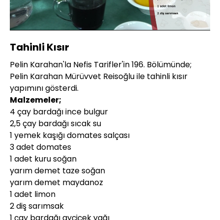
Yüklendi
:
9.28%
Sesi
Oynatma
480P
Aç
Hızı
Tahinli Kısır
Pelin Karahan'la Nefis Tarifler'in 196. Bölümünde;
Pelin Karahan Mürüvvet Reisoğlu ile tahinli kısır
yapımını gösterdi.
Malzemeler;
4 çay bardağı ince bulgur
2,5 çay bardağı sıcak su
1 yemek kaşığı domates salçası
3 adet domates
1 adet kuru soğan
yarım demet taze soğan
yarım demet maydanoz
1 adet limon
2 diş sarımsak
1 çay bardağı ayçiçek yağı