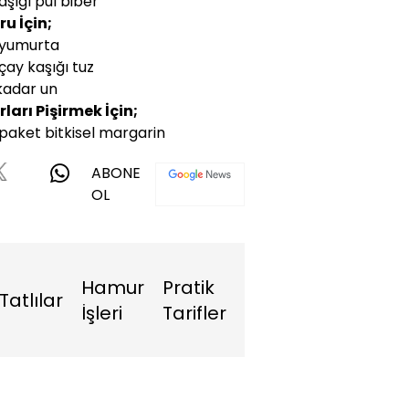
aşığı pul biber
u İçin;
 yumurta
çay kaşığı tuz
 kadar un
arı Pişirmek İçin;
paket bitkisel margarin
ABONE
OL
Hamur
Pratik
Tatlılar
İşleri
Tarifler