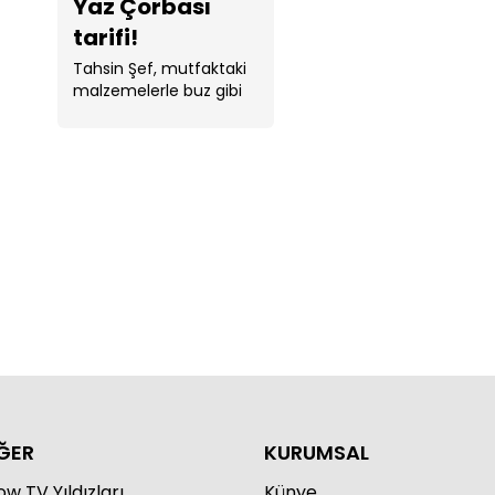
Yaz Çorbası
tarifi!
Tahsin Şef, mutfaktaki
malzemelerle buz gibi
yaz çorbası tarifi verdi.
...
ĞER
KURUMSAL
w TV Yıldızları
Künye