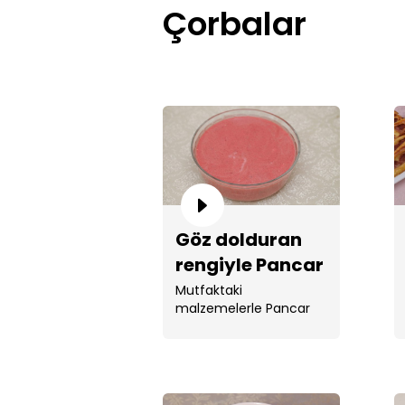
Çorbalar
Göz dolduran
rengiyle Pancar
Çorbası!
Mutfaktaki
malzemelerle Pancar
Çorbası yaptı.