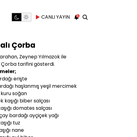
5
CANLI YAYIN
alı Çorba
Karahan, Zeynep Yılmazok ile
 Çorba tarifini gösterdi.
meler;
rdağı erişte
ardağı haşlanmış yeşil mercimek
 kuru soğan
k kaşığı biber salçası
 kaşığı domates salçası
çay bardağı ayçiçek yağı
 kaşığı tuz
kaşığı nane