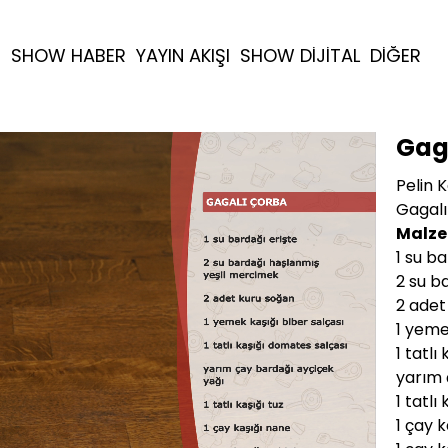
R
SHOW HABER
YAYIN AKIŞI
SHOW DİJİTAL
DİĞER
Gag
Pelin 
Gagalı
Malze
1 su ba
2 su b
2 adet
1 yeme
1 tatlı
yarım 
1 tatlı
1 çay 