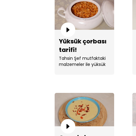
Yüksük çorbası
tarifi!
Tahsin Şef mutfaktaki
malzemeler ile yüksük
çorbası yaptı.