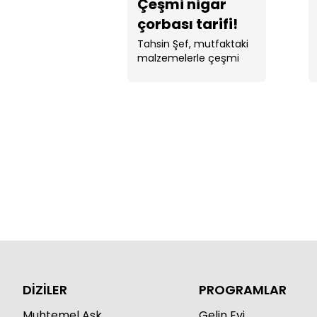
Çeşmi nigar
çorbası tarifi!
Tahsin Şef, mutfaktaki
malzemelerle çeşmi
nigar çorbası yaptı. ...
DİZİLER
PROGRAMLAR
Muhtemel Aşk
Gelin Evi