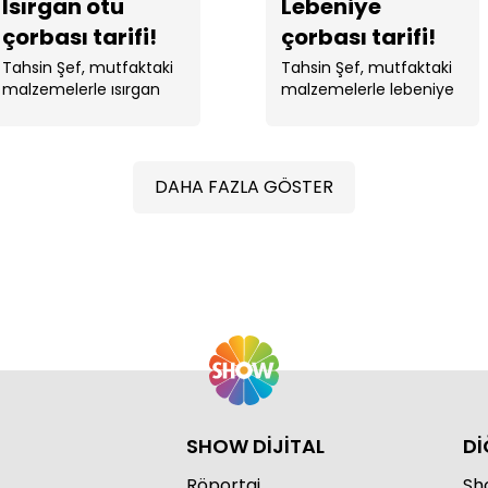
Isırgan otu
Lebeniye
çorbası tarifi!
çorbası tarifi!
Tahsin Şef, mutfaktaki
Tahsin Şef, mutfaktaki
malzemelerle ısırgan
malzemelerle lebeniye
otu çorbası yaptı. ...
çorbası yaptı.
DAHA FAZLA GÖSTER
SHOW DİJİTAL
Dİ
Röportaj
Sho