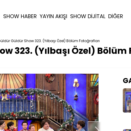
R
SHOW HABER
YAYIN AKIŞI
SHOW DİJİTAL
DİĞER
üldür Güldür Show 323. (Yılbaşı Özel) Bölüm Fotoğrafları
w 323. (Yılbaşı Özel) Bölüm 
GA