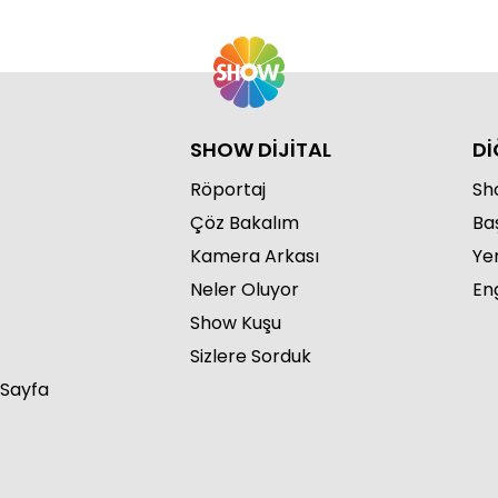
SHOW DİJİTAL
Dİ
Röportaj
Sho
Çöz Bakalım
Ba
Kamera Arkası
Ye
Neler Oluyor
Eng
Show Kuşu
Sizlere Sorduk
 Sayfa