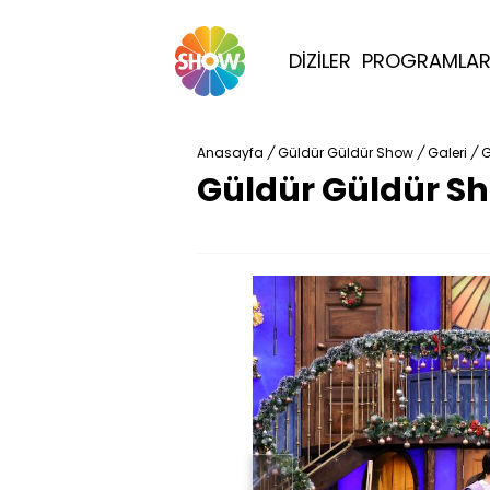
DİZİLER
PROGRAMLA
Anasayfa
/
Güldür Güldür Show
/
Galeri
/
G
Güldür Güldür Sho