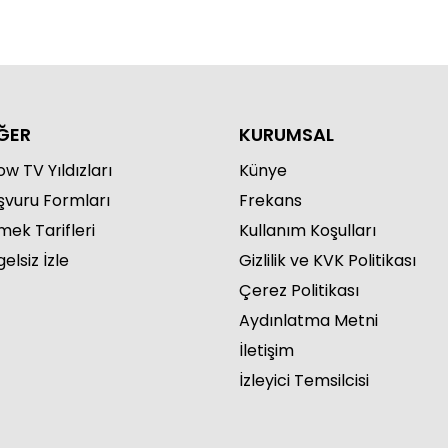
ĞER
KURUMSAL
w TV Yıldızları
Künye
şvuru Formları
Frekans
mek Tarifleri
Kullanım Koşulları
elsiz İzle
Gizlilik ve KVK Politikası
Çerez Politikası
Aydınlatma Metni
İletişim
İzleyici Temsilcisi