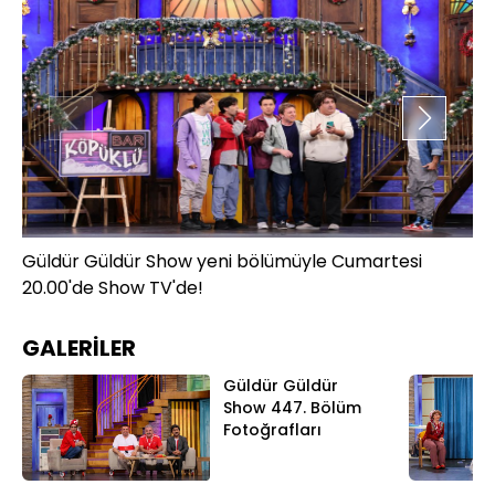
Güldür Güldür Show yeni bölümüyle Cumartesi
Gü
20.00'de Show TV'de!
20
GALERİLER
Güldür Güldür
Show 447. Bölüm
Fotoğrafları