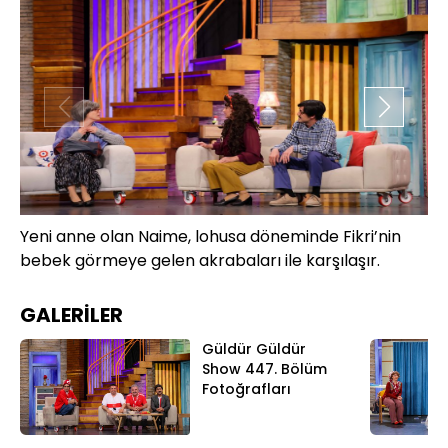
Yeni anne olan Naime, lohusa döneminde Fikri’nin
Dü
bebek görmeye gelen akrabaları ile karşılaşır.
iş
Me
GALERİLER
Güldür Güldür
Show 447. Bölüm
Fotoğrafları