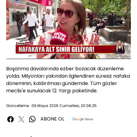
Yüklendi
:
49.50%
Sesi
Oynatma
480P
Aç
Hızı
Boşanma davalarında ezber bozacak düzenleme
yolda. Milyonları yakından ilgilendiren süresiz nafaka
döneminin, kaldırılması gündemde. Tüm gözler
meclis'e sunulacak 12. Yargı paketinde.
Güncelleme : 09 Mayıs 2026 Cumartesi, 20:08:25
ABONE OL