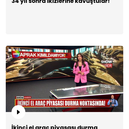
34 yıl sonra ikizlerine kavuştular!
İkinci el araç piyasası durma