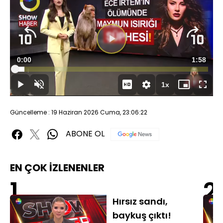
Video
Oynatıcısı
yükleniyor.
Videoyu
Süre
0:00
Toplam
1:58
Oynat
Yüklendi
:
5.02%
Süre
1x
Oynat
Sesi
Oynatma
Mini
Tam
Aç
Hızı
oynatıcı
Ekran
Güncelleme : 19 Haziran 2026 Cuma, 23:06:22
ABONE OL
EN ÇOK İZLENENLER
1
2
Hırsız sandı,
baykuş çıktı!