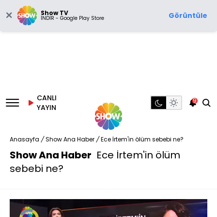
Show TV
Görüntüle
İNDİR - Google Play Store
CANLI
9
YAYIN
Anasayfa
/
Show Ana Haber
/
Ece İrtem'in ölüm sebebi ne?
Show Ana Haber
Ece İrtem'in ölüm
sebebi ne?