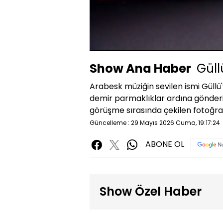
Yüklendi
:
27.55%
Sessiz
Show Ana Haber
Güll
Arabesk müziğin sevilen ismi Güll
demir parmaklıklar ardına gönderil
görüşme sırasında çekilen fotoğraf
Güncelleme : 29 Mayıs 2026 Cuma, 19:17:24
ABONE OL
Show Özel Haber