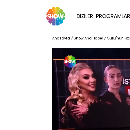
DİZİLER
PROGRAMLA
Anasayfa
/
Show Ana Haber
/
Güllü'nün kız