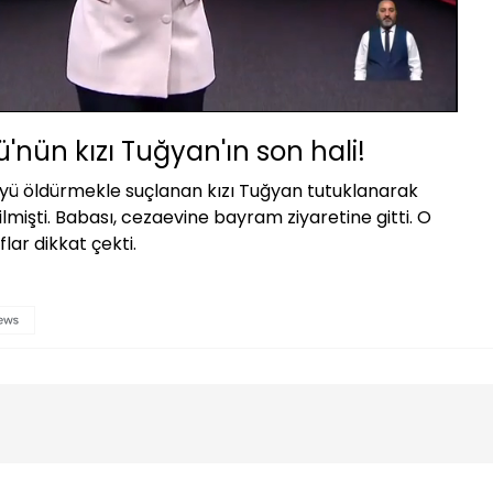
Oynatma
Hızı
ü'nün kızı Tuğyan'ın son hali!
ü'yü öldürmekle suçlanan kızı Tuğyan tutuklanarak
mişti. Babası, cezaevine bayram ziyaretine gitti. O
lar dikkat çekti.