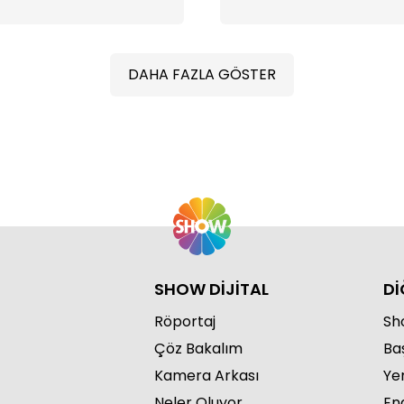
DAHA FAZLA GÖSTER
SHOW DİJİTAL
Dİ
Röportaj
Sho
Çöz Bakalım
Ba
Kamera Arkası
Ye
Neler Oluyor
Eng