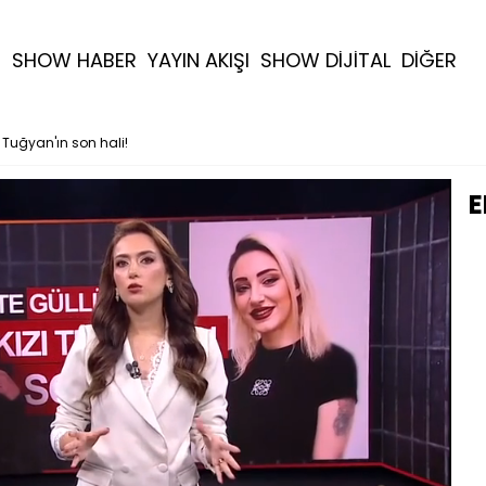
R
SHOW HABER
YAYIN AKIŞI
SHOW DİJİTAL
DİĞER
ı Tuğyan'ın son hali!
E