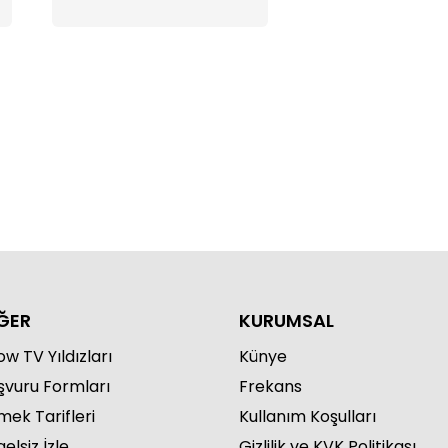
ĞER
KURUMSAL
w TV Yıldızları
Künye
şvuru Formları
Frekans
mek Tarifleri
Kullanım Koşulları
elsiz İzle
Gizlilik ve KVK Politikası