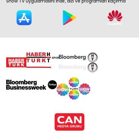
Show TV uygulamasını indir, dizi ve programları kaçırma