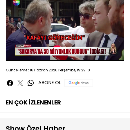
Yüklendi
:
25.90%
Sesi
Oynatma
480P
Aç
Hızı
Güncelleme : 18 Haziran 2026 Perşembe, 19:29:10
ABONE OL
EN ÇOK İZLENENLER
Show Özel Haber