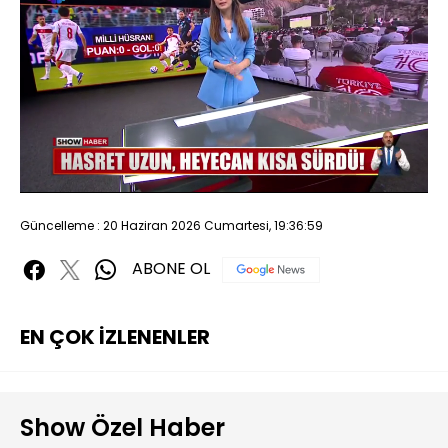
Yüklendi
:
29.87%
Sesi
Oynatma
480P
Aç
Hızı
Güncelleme : 20 Haziran 2026 Cumartesi, 19:36:59
ABONE OL
EN ÇOK İZLENENLER
Show Özel Haber