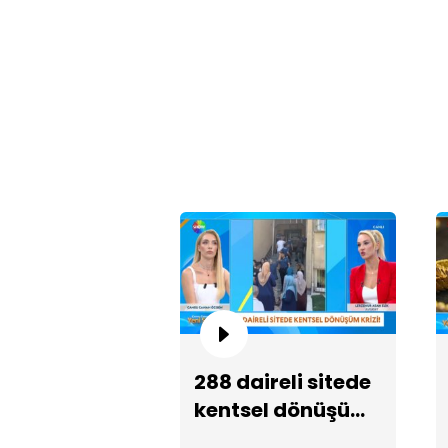
288 daireli sitede
kentsel dönüşüm
krizi!