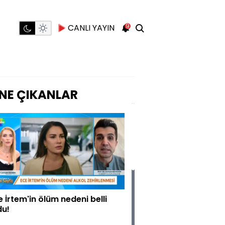
9
CANLI YAYIN
NE ÇIKANLAR
e İrtem'in ölüm nedeni belli
du!