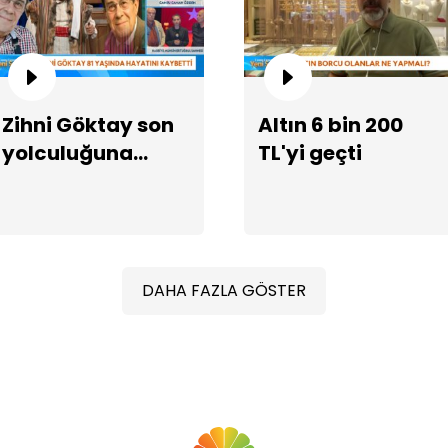
Zihni Göktay son
Altın 6 bin 200
yolculuğuna
TL'yi geçti
Ka
uğurlanıyor
yar
DAHA FAZLA GÖSTER