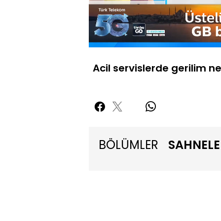
Yüklendi
:
9.28%
Sesi
Aç
Acil servislerde gerilim n
BÖLÜMLER
SAHNELE