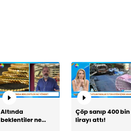
Al
Altında
Çöp sanıp 400 bin
Oğ
beklentiler ne
lirayı attı!
Sa
yönde?