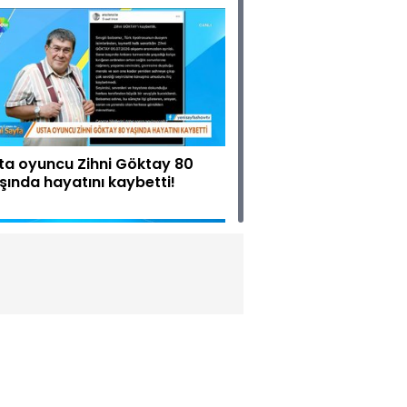
ta oyuncu Zihni Göktay 80
şında hayatını kaybetti!
kara'da NATO zirvesi!