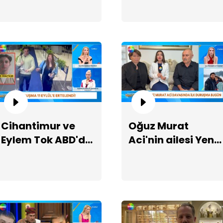
28
dö
Cihantimur ve
Oğuz Murat
Eylem Tok ABD'de
Aci'nin ailesi Yeni
cezaevinde
Sayfa'da!
Da