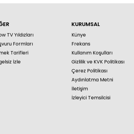
ĞER
KURUMSAL
w TV Yıldızları
Künye
şvuru Formları
Frekans
mek Tarifleri
Kullanım Koşulları
elsiz İzle
Gizlilik ve KVK Politikası
Çerez Politikası
Aydınlatma Metni
İletişim
İzleyici Temsilcisi