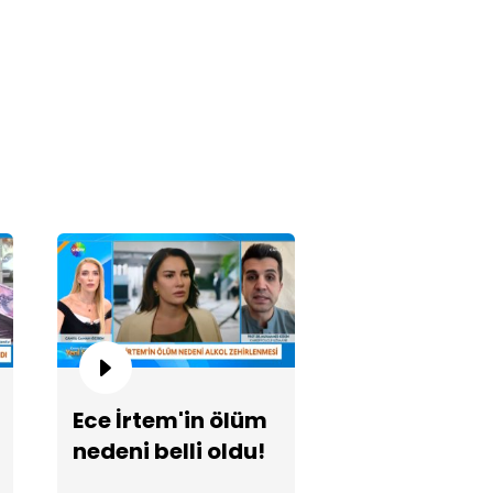
tında beklentiler ne yönde?
Ece İrtem'in ölüm
uz Murat Aci'nin ailesi Yeni
nedeni belli oldu!
yfa'da!