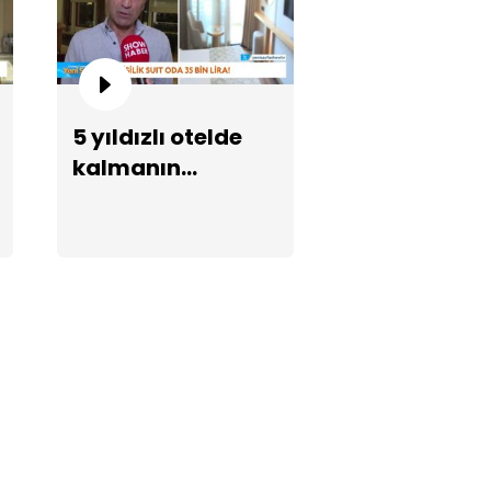
5 yıldızlı otelde
kalmanın
dir İnanır'ın cenazinde sefie
maliyeti
ışı!