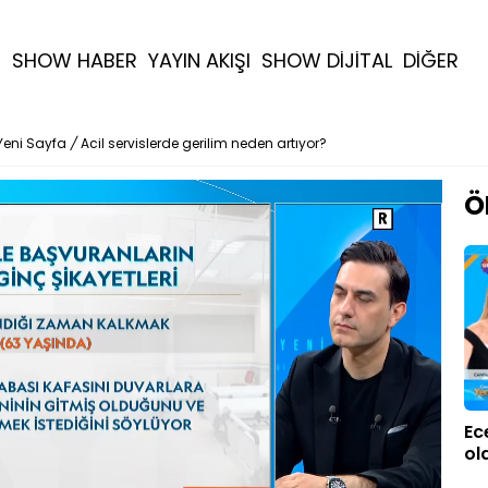
R
SHOW HABER
YAYIN AKIŞI
SHOW DİJİTAL
DİĞER
Yeni Sayfa
/
Acil servislerde gerilim neden artıyor?
Ö
Ec
ol