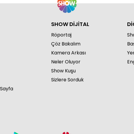
SHOW DİJİTAL
Dİ
Röportaj
Sho
Çöz Bakalım
Ba
Kamera Arkası
Ye
Neler Oluyor
Eng
Show Kuşu
Sizlere Sorduk
 Sayfa