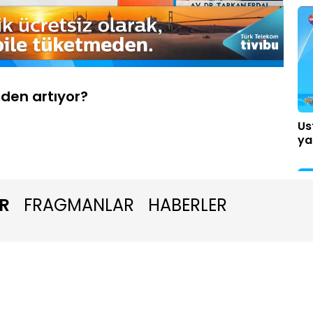
Oynatma
1080P
Hızı
eden artıyor?
Us
ya
R
FRAGMANLAR
HABERLER
An