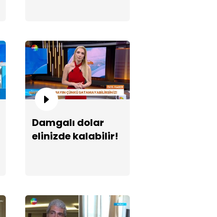
8 daireli sitede kentsel
nüşüm krizi!
Damgalı dolar
elinizde kalabilir!
mgalı dolar elinizde kalabilir!