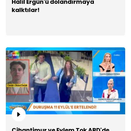
Halil Ergün'ü dolandırmaya
kalktılar!
Cihantimur ve Eylem Tok ABD'de