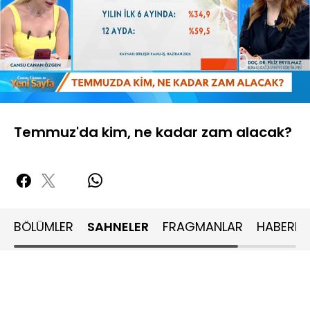
Yüklendi
:
19.78%
Sesi
Oynatma
480P
Aç
Hızı
Temmuz'da kim, ne kadar zam alacak?
BÖLÜMLER
SAHNELER
FRAGMANLAR
HABERLE