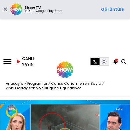
Show TV
Görüntüle
İNDİR - Google Play Store
CANLI
5
YAYIN
Anasayfa
/
Programlar
/
Cansu Canan İle Yeni Sayfa
/
Zihni Göktay son yolculuğuna uğurlanıyor