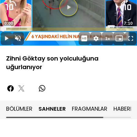
Süre
0:00
Topla
7:10
Yüklendi
:
2.30%
Süre
1x
Duraklat
Sesi
Oynatma
Mini
Ta
Aç
Hızı
oynatıcı
Ek
Zihni Göktay son yolculuğuna
uğurlanıyor
BÖLÜMLER
SAHNELER
FRAGMANLAR
HABERLE