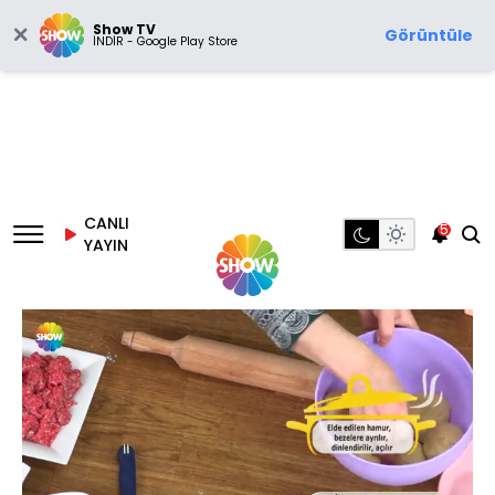
Show TV
Görüntüle
İNDİR - Google Play Store
CANLI
5
YAYIN