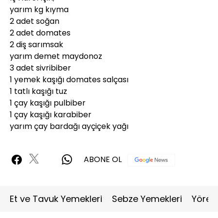
yarım kg kıyma
2 adet soğan
2 adet domates
2 diş sarımsak
yarım demet maydonoz
3 adet sivribiber
1 yemek kaşığı domates salçası
1 tatlı kaşığı tuz
1 çay kaşığı pulbiber
1 çay kaşığı karabiber
yarım çay bardağı ayçiçek yağı
ABONE OL
Et ve Tavuk Yemekleri
Sebze Yemekleri
Yöres