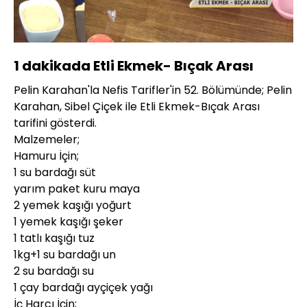
Yüklendi
:
72.64%
Sesi
Oynatma
360P
Aç
Hızı
1 dakikada Etli Ekmek- Bıçak Arası
Pelin Karahan'la Nefis Tarifler'in 52. Bölümünde; Pelin
Karahan, Sibel Çiçek ile Etli Ekmek-Bıçak Arası
tarifini gösterdi.
Malzemeler;
Hamuru İçin;
1 su bardağı süt
yarım paket kuru maya
2 yemek kaşığı yoğurt
1 yemek kaşığı şeker
1 tatlı kaşığı tuz
1kg+1 su bardağı un
2 su bardağı su
1 çay bardağı ayçiçek yağı
İç Harcı İçin;