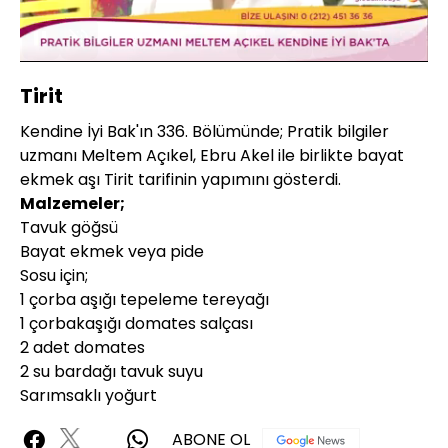
Yüklendi
:
3.05%
Sesi
Oynatma
Aç
Hızı
Tirit
Kendine İyi Bak'ın 336. Bölümünde; Pratik bilgiler
uzmanı Meltem Açıkel, Ebru Akel ile birlikte bayat
ekmek aşı Tirit tarifinin yapımını gösterdi.
Malzemeler;
Tavuk göğsü
Bayat ekmek veya pide
Sosu için;
1 çorba aşığı tepeleme tereyağı
1 çorbakaşığı domates salçası
2 adet domates
2 su bardağı tavuk suyu
Sarımsaklı yoğurt
ABONE OL