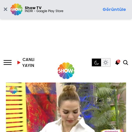
Show TV
Görüntüle
İNDİR - Google Play Store
CANLI
5
YAYIN