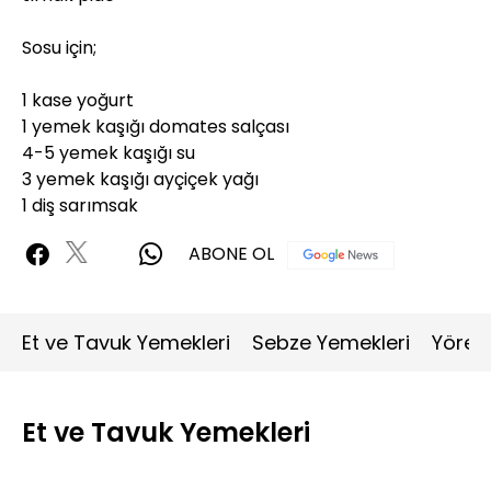
Sosu için;
1 kase yoğurt
1 yemek kaşığı domates salçası
4-5 yemek kaşığı su
3 yemek kaşığı ayçiçek yağı
1 diş sarımsak
ABONE OL
Et ve Tavuk Yemekleri
Sebze Yemekleri
Yöres
Et ve Tavuk Yemekleri