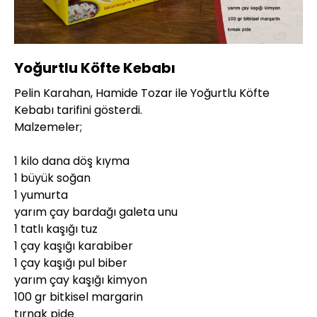
Yüklendi
:
7.52%
Sesi
Oynatma
360P
Aç
Hızı
Yoğurtlu Köfte Kebabı
Pelin Karahan, Hamide Tozar ile Yoğurtlu Köfte
Kebabı tarifini gösterdi.
Malzemeler;
1 kilo dana döş kıyma
1 büyük soğan
1 yumurta
yarım çay bardağı galeta unu
1 tatlı kaşığı tuz
1 çay kaşığı karabiber
1 çay kaşığı pul biber
yarım çay kaşığı kimyon
100 gr bitkisel margarin
tırnak pide