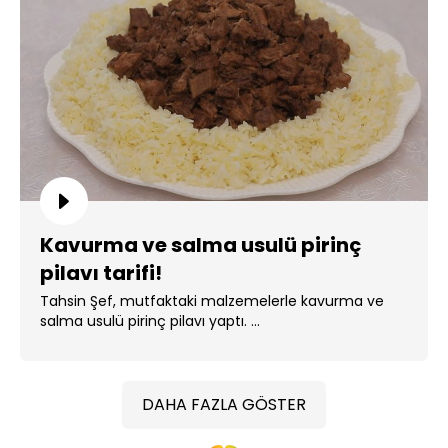
Kavurma ve salma usulü pirinç
pilavı tarifi!
Tahsin Şef, mutfaktaki malzemelerle kavurma ve
salma usulü pirinç pilavı yaptı. ...
DAHA FAZLA GÖSTER