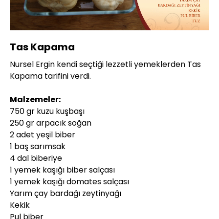
Yüklendi
:
5.91%
Sesi
Oynatma
720P
Aç
Hızı
Tas Kapama
Nursel Ergin kendi seçtiği lezzetli yemeklerden Tas
Kapama tarifini verdi.
Malzemeler:
750 gr kuzu kuşbaşı
250 gr arpacık soğan
2 adet yeşil biber
1 baş sarımsak
4 dal biberiye
1 yemek kaşığı biber salçası
1 yemek kaşığı domates salçası
Yarım çay bardağı zeytinyağı
Kekik
Pul biber