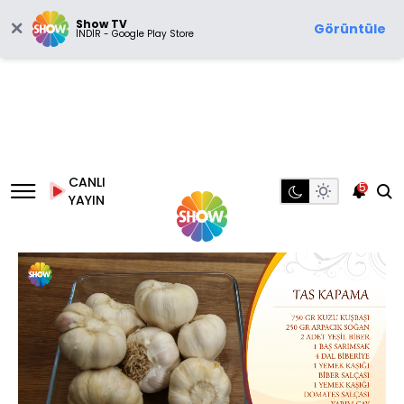
Show TV
Görüntüle
İNDİR - Google Play Store
CANLI
5
YAYIN