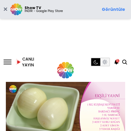
Show TV
Görüntüle
İNDİR - Google Play Store
CANLI
5
YAYIN