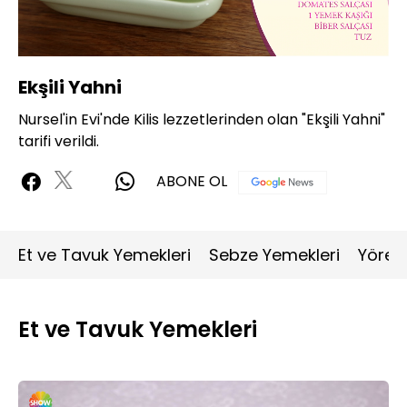
Yüklendi
:
2.89%
Sesi
Oynatma
720P
Aç
Hızı
Ekşili Yahni
Nursel'in Evi'nde Kilis lezzetlerinden olan "Ekşili Yahni"
tarifi verildi.
ABONE OL
Et ve Tavuk Yemekleri
Sebze Yemekleri
Yöres
Et ve Tavuk Yemekleri