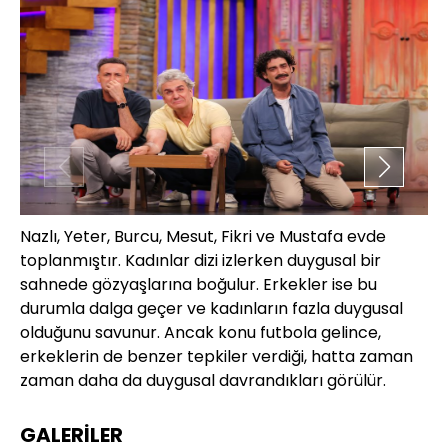
Nazlı, Yeter, Burcu, Mesut, Fikri ve Mustafa evde
Ci
toplanmıştır. Kadınlar dizi izlerken duygusal bir
30
sahnede gözyaşlarına boğulur. Erkekler ise bu
is
durumla dalga geçer ve kadınların fazla duygusal
ed
olduğunu savunur. Ancak konu futbola gelince,
erkeklerin de benzer tepkiler verdiği, hatta zaman
zaman daha da duygusal davrandıkları görülür.
GALERİLER