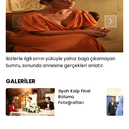
İkizlerle ilgili sırrın yüküyle yalnız başa çıkamayan
Ni
Sumru, sonunda annesine gerçekleri anlatır.
şaş
GALERİLER
Siyah Kalp Final
Bölümü
Fotoğrafları