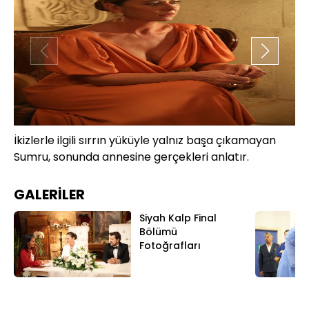
İkizlerle ilgili sırrın yüküyle yalnız başa çıkamayan
Ni
Sumru, sonunda annesine gerçekleri anlatır.
şaş
GALERİLER
Siyah Kalp Final
Bölümü
Fotoğrafları