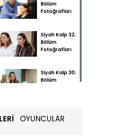
Bölüm
Fotoğrafları
Siyah Kalp 32.
Bölüm
Fotoğrafları
beyninde kitle olduğunu öğrenen Sevilay korkuya kapılır.
Siyah Kalp 30.
Bölüm
Fotoğrafları
Siyah Kalp 29.
LERİ
OYUNCULAR
Bölüm
Fotoğrafları