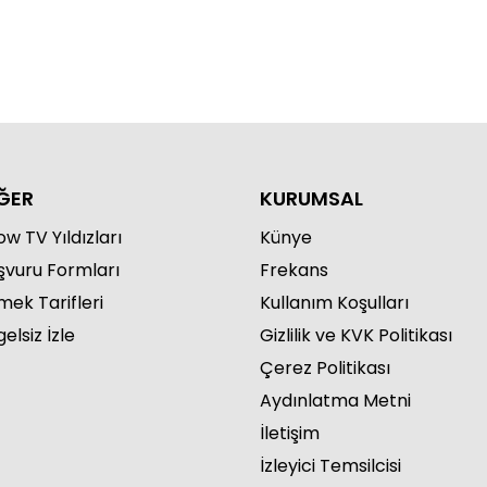
ĞER
KURUMSAL
w TV Yıldızları
Künye
şvuru Formları
Frekans
mek Tarifleri
Kullanım Koşulları
elsiz İzle
Gizlilik ve KVK Politikası
Çerez Politikası
Aydınlatma Metni
İletişim
İzleyici Temsilcisi