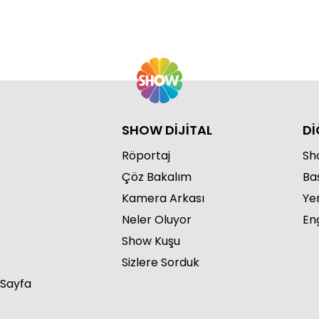
SHOW DİJİTAL
Dİ
Röportaj
Sho
Çöz Bakalım
Ba
Kamera Arkası
Ye
Neler Oluyor
Eng
Show Kuşu
Sizlere Sorduk
 Sayfa