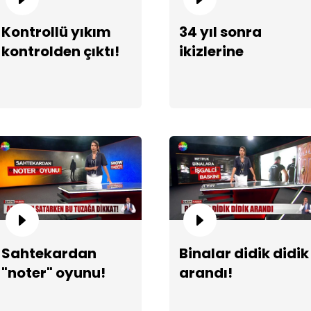
Kontrollü yıkım
34 yıl sonra
kontrolden çıktı!
ikizlerine
kavuştular!
Sahtekardan
Binalar didik didik
"noter" oyunu!
arandı!