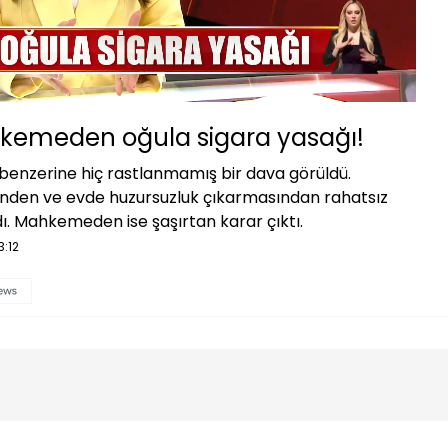
Oynatma
1080P
Hızı
kemeden oğula sigara yasağı!
 benzerine hiç rastlanmamış bir dava görüldü.
inden ve evde huzursuzluk çıkarmasından rahatsız
. Mahkemeden ise şaşırtan karar çıktı.
3:12