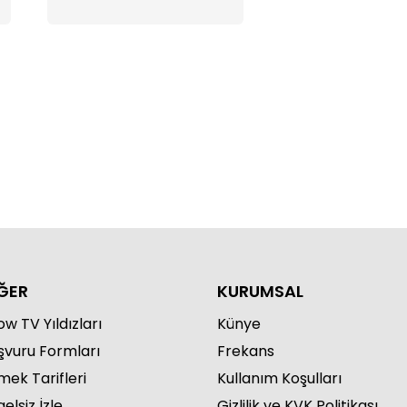
ĞER
KURUMSAL
w TV Yıldızları
Künye
şvuru Formları
Frekans
mek Tarifleri
Kullanım Koşulları
elsiz İzle
Gizlilik ve KVK Politikası