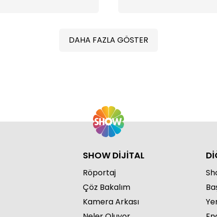
DAHA FAZLA GÖSTER
SHOW DİJİTAL
Dİ
Röportaj
Sho
Çöz Bakalım
Ba
Kamera Arkası
Ye
Neler Oluyor
Eng