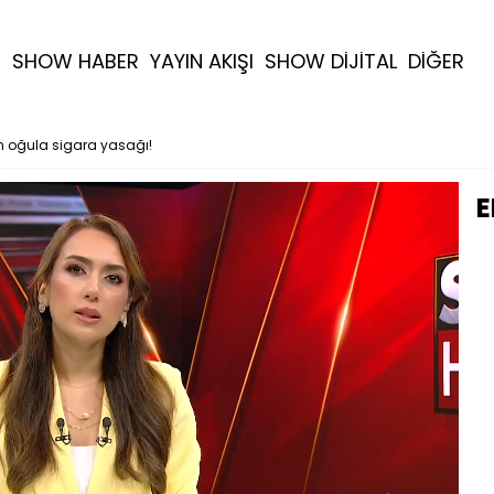
R
SHOW HABER
YAYIN AKIŞI
SHOW DİJİTAL
DİĞER
oğula sigara yasağı!
E