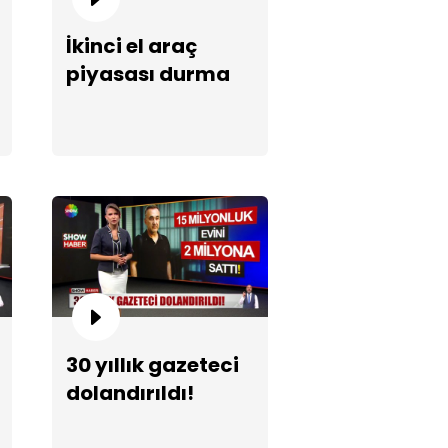
İkinci el araç
piyasası durma
noktasında!
30 yıllık gazeteci
dolandırıldı!