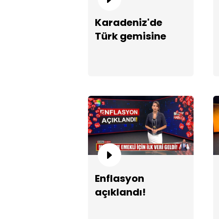
Karadeniz'de
Türk gemisine
dronlu saldırı!
Enflasyon
açıklandı!