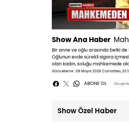
Yüklendi
:
11.41%
Sessiz
Show Ana Haber
Mah
Bir anne ve oğlu arasında belki de
Oğlunun evde sürekli sigara içmes
olan kadın, soluğu mahkemede aldı
Güncelleme : 09 Mayıs 2026 Cumartesi, 20:1
ABONE OL
Show Özel Haber