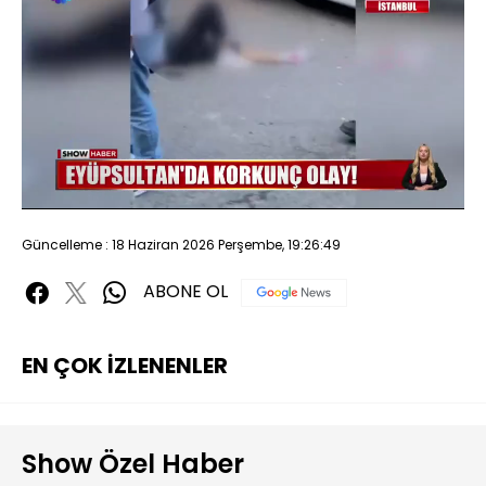
Yüklendi
:
32.94%
Sesi
Oynatma
480P
Aç
Hızı
Güncelleme : 18 Haziran 2026 Perşembe, 19:26:49
ABONE OL
EN ÇOK İZLENENLER
Show Özel Haber