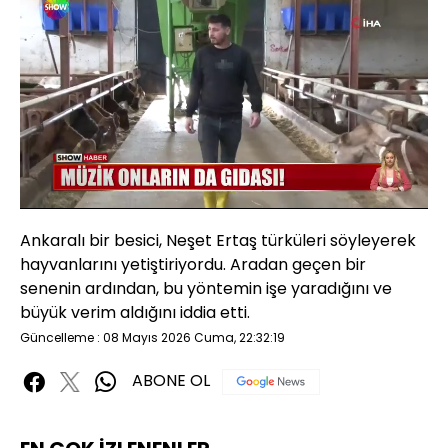
Yüklendi
:
65.95%
Sesi
Oynatma
480P
Aç
Hızı
Ankaralı bir besici, Neşet Ertaş türküleri söyleyerek
hayvanlarını yetiştiriyordu. Aradan geçen bir
senenin ardından, bu yöntemin işe yaradığını ve
büyük verim aldığını iddia etti.
Güncelleme : 08 Mayıs 2026 Cuma, 22:32:19
ABONE OL