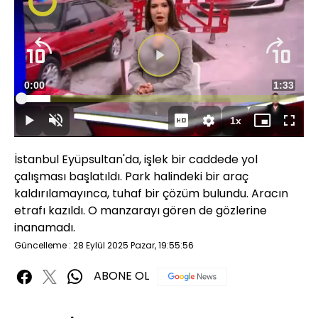
Süre
0:00
Toplam
1:33
Yüklendi
:
10.59%
Süre
1x
Duraklat
Sesi
Oynatma
Mini
Tam
Aç
Hızı
oynatıcı
Ekran
İstanbul Eyüpsultan'da, işlek bir caddede yol
çalışması başlatıldı. Park halindeki bir araç
kaldırılamayınca, tuhaf bir çözüm bulundu. Aracın
etrafı kazıldı. O manzarayı gören de gözlerine
inanamadı.
Güncelleme : 28 Eylül 2025 Pazar, 19:55:56
ABONE OL