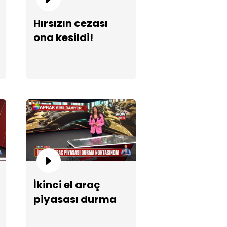
Hırsızın cezası
ona kesildi!
İkinci el araç
piyasası durma
noktasında!