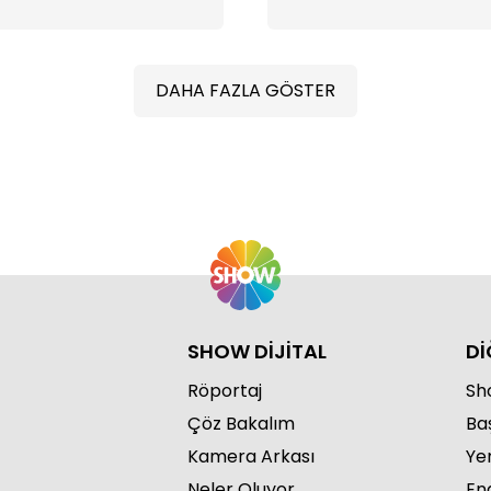
DAHA FAZLA GÖSTER
SHOW DİJİTAL
Dİ
Röportaj
Sho
Çöz Bakalım
Ba
Kamera Arkası
Ye
Neler Oluyor
Eng