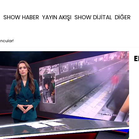
R
SHOW HABER
YAYIN AKIŞI
SHOW DİJİTAL
DİĞER
ncular!
E