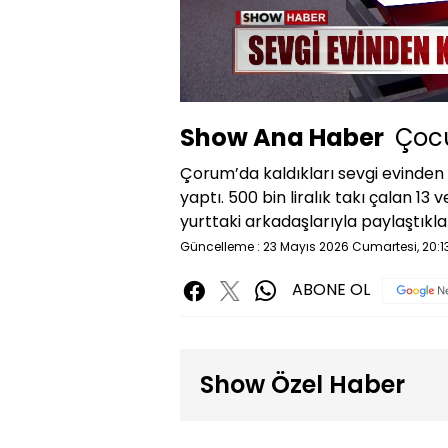
Yüklendi
:
40.89%
Sessiz
Show Ana Haber
Çoc
Çorum’da kaldıkları sevgi evinden
yaptı. 500 bin liralık takı çalan 13 
yurttaki arkadaşlarıyla paylaştıklar
Güncelleme : 23 Mayıs 2026 Cumartesi, 20:13
ABONE OL
Show Özel Haber