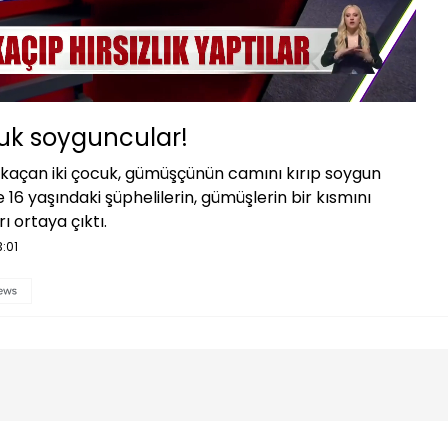
Oynatma
1080P
Hızı
uk soyguncular!
 kaçan iki çocuk, gümüşçünün camını kırıp soygun
ve 16 yaşındaki şüphelilerin, gümüşlerin bir kısmını
ı ortaya çıktı.
:01