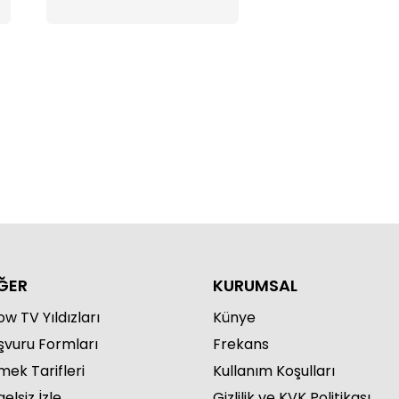
ĞER
KURUMSAL
w TV Yıldızları
Künye
şvuru Formları
Frekans
mek Tarifleri
Kullanım Koşulları
elsiz İzle
Gizlilik ve KVK Politikası