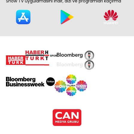
Show TV uygulamasını indir, dizi ve programları kaçırma