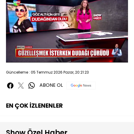
Yüklendi
:
52.68%
Sesi
Oynatma
480P
Aç
Hızı
Güncelleme : 05 Temmuz 2026 Pazar, 20:21:23
ABONE OL
EN ÇOK İZLENENLER
Show Özel Haber