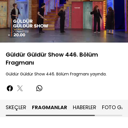
Yüklendi
:
88.57%
Sesi
Oynatma
Aç
Hızı
Güldür Güldür Show 446. Bölüm
Fragmanı
Güldür Güldür Show 446. Bölüm Fragmanı yayında.
SKEÇLER
FRAGMANLAR
HABERLER
FOTO GALE