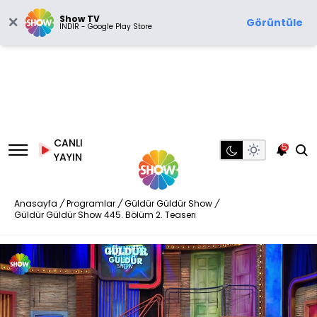
Show TV
Görüntüle
İNDİR - Google Play Store
CANLI
5
YAYIN
Anasayfa
/
Programlar
/
Güldür Güldür Show
/
Güldür Güldür Show 445. Bölüm 2. Teaserı