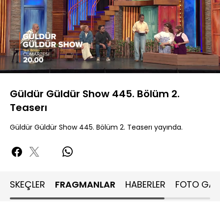
Yüklendi
:
69.65%
Sesi
Oynatma
480P
Aç
Hızı
Güldür Güldür Show 445. Bölüm 2.
Teaserı
Güldür Güldür Show 445. Bölüm 2. Teaserı yayında.
SKEÇLER
FRAGMANLAR
HABERLER
FOTO GALE