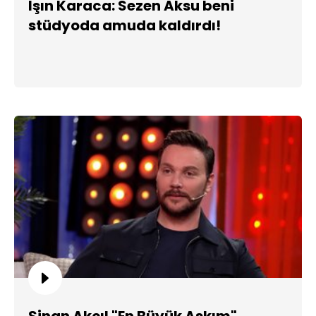
Işın Karaca: Sezen Aksu beni
stüdyoda amuda kaldırdı!
Sinan Akçıl "En Büyük Aşkım"