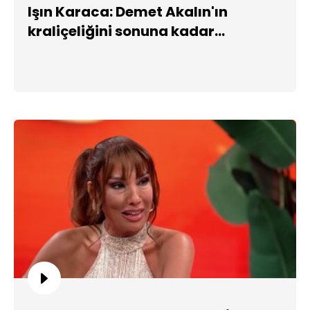
Işın Karaca: Demet Akalın'ın
kraliçeliğini sonuna kadar
savunurum!