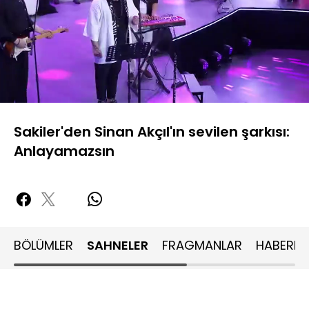
Yüklendi
:
17.46%
Sesi
Oynatma
480P
Aç
Hızı
Sakiler'den Sinan Akçıl'ın sevilen şarkısı:
Anlayamazsın
BÖLÜMLER
SAHNELER
FRAGMANLAR
HABERLE