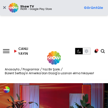
Show TV
Görüntüle
İNDİR - Google Play Store
CANLI
5
YAYIN
Anasayfa
/
Programlar
/
Yaz Bir Şarkı
/
Bülent Serttaş'ın Amerika'dan Elazığ'a uzanan elma hikayesi!