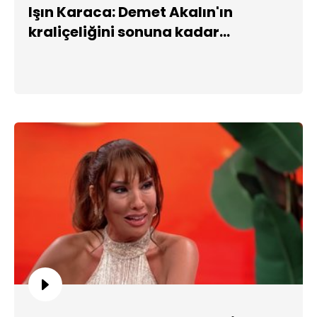
Işın Karaca: Demet Akalın'ın
kraliçeliğini sonuna kadar
savunurum!