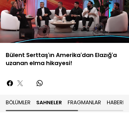
Yüklendi
:
28.11%
Sesi
Oynatma
480P
Aç
Hızı
Bülent Serttaş'ın Amerika'dan Elazığ'a
uzanan elma hikayesi!
BÖLÜMLER
SAHNELER
FRAGMANLAR
HABERLE