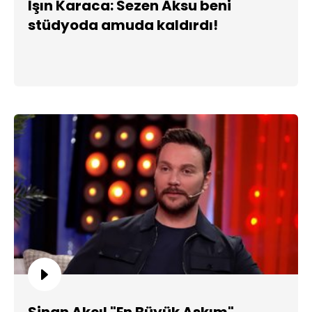
Işın Karaca: Sezen Aksu beni
stüdyoda amuda kaldırdı!
Sinan Akçıl "En Büyük Aşkım"