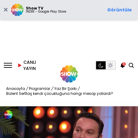
Show TV
Görüntüle
İNDİR - Google Play Store
CANLI
6
YAYIN
Anasayfa
/
Programlar
/
Yaz Bir Şarkı
/
Bülent Serttaş kendi çocukluğuna hangi mesajı yollardı?