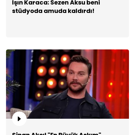
Işın Karaca: Sezen Aksu beni
stüdyoda amuda kaldırdı!
Sinan Akçıl "En Büyük Aşkım"