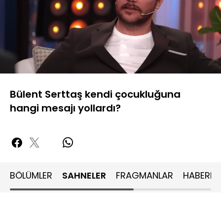
Yüklendi
:
20.82%
Sesi
Oynatma
480P
Aç
Hızı
Bülent Serttaş kendi çocukluğuna
hangi mesajı yollardı?
BÖLÜMLER
SAHNELER
FRAGMANLAR
HABERLE