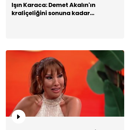
Işın Karaca: Demet Akalın'ın
kraliçeliğini sonuna kadar
savunurum!