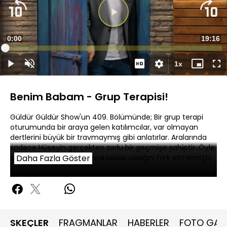
Süre
0:00
Toplam
19:16
Yüklendi
:
0.94%
Süre
1x
Duraklat
Sesi
Oynatma
Mini
Ta
Aç
Hızı
oynatıcı
Ek
Benim Babam - Grup Terapisi!
Güldür Güldür Show'un 409. Bölümünde; Bir grup terapi
oturumunda bir araya gelen katılımcılar, var olmayan
dertlerini büyük bir travmaymış gibi anlatırlar. Aralarında
sadece Hüseyin gerçekten zorlu bir geçmişe sahiptir. Öyle
ki babası, onun yedi yaşına kadar varlığını fark etmemiştir.
Daha Fazla Göster
SKEÇLER
FRAGMANLAR
HABERLER
FOTO GALE