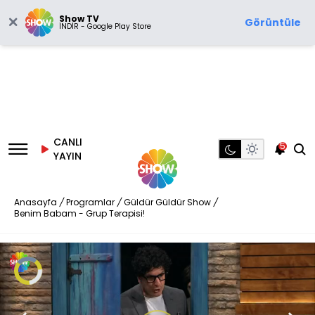
Show TV
Görüntüle
İNDİR - Google Play Store
CANLI
5
YAYIN
Anasayfa
/
Programlar
/
Güldür Güldür Show
/
Benim Babam - Grup Terapisi!