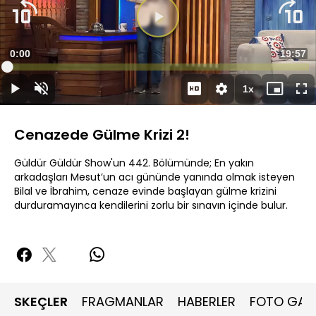
Süre
0:00
Toplam
19:57
Yüklendi
:
0.50%
Süre
1x
Duraklat
Sesi
Oynatma
Mini
Ta
Aç
Hızı
oynatıcı
Ek
Cenazede Gülme Krizi 2!
Güldür Güldür Show'un 442. Bölümünde; En yakın
arkadaşları Mesut’un acı gününde yanında olmak isteyen
Bilal ve İbrahim, cenaze evinde başlayan gülme krizini
durduramayınca kendilerini zorlu bir sınavın içinde bulur.
SKEÇLER
FRAGMANLAR
HABERLER
FOTO GALE