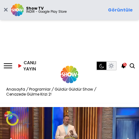
Show TV
Görüntüle
İNDİR - Google Play Store
CANLI
5
YAYIN
Anasayfa
/
Programlar
/
Güldür Güldür Show
/
Cenazede Gülme Krizi 2!