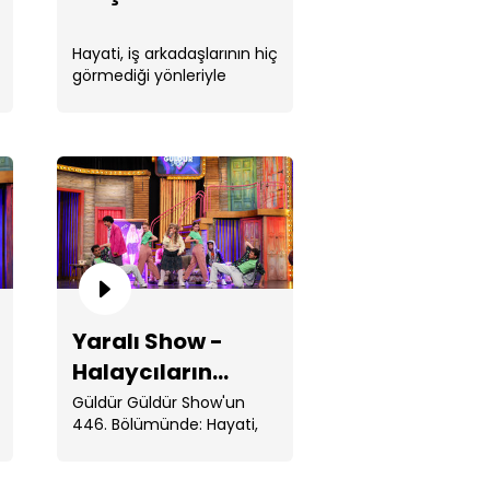
Hayati, iş arkadaşlarının hiç
görmediği yönleriyle
tanışır.
tbikat!
Yaralı Show -
ralı Show - Halaycıların İsyanı!
Halaycıların
İsyanı!
Güldür Güldür Show'un
446. Bölümünde: Hayati,
birbirinden ilginç . ...