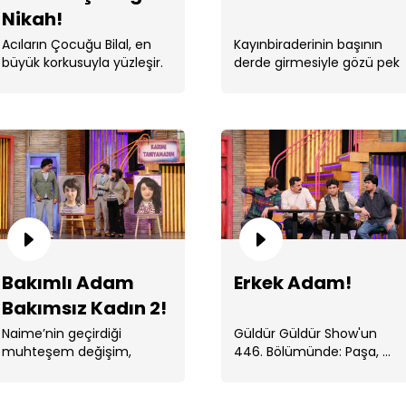
Nikah!
Acıların Çocuğu Bilal, en
Kayınbiraderinin başının
büyük korkusuyla yüzleşir.
derde girmesiyle gözü pek
Hüseyin harekete geçer.
Ta
Bakımlı Adam
Erkek Adam!
Ya
Bakımsız Kadın 2!
Naime’nin geçirdiği
Güldür Güldür Show'un
muhteşem değişim,
446. Bölümünde: Paşa, ...
kimseyi şaşırtmaz.