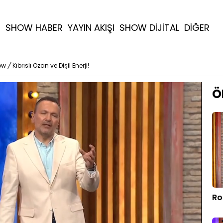
R
SHOW HABER
YAYIN AKIŞI
SHOW DİJİTAL
DİĞER
ow
/
Kıbrıslı Ozan ve Dişil Enerji!
Ö
Ro