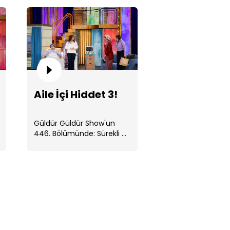
and Up!
Aile İçi Hiddet 3!
Güldür Güldür Show'un
446. Bölümünde: Sürekli ...