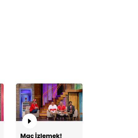
men Ergenler!
cuktan Al Dedikoduyu 3!
Maç İzlemek!