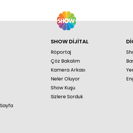
SHOW DİJİTAL
Dİ
Röportaj
Sho
Çöz Bakalım
Ba
Kamera Arkası
Ye
Neler Oluyor
Eng
Show Kuşu
Sizlere Sorduk
 Sayfa