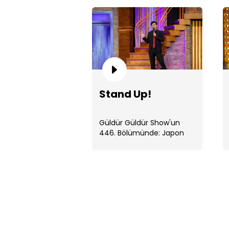
Stand Up!
Güldür Güldür Show'un
446. Bölümünde: Japon
komedyen Yoshi Enomoto,
stand-up . ...