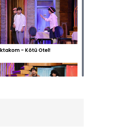
ktakom - Kötü Otel!
ıların Çocuğu-Nikah!