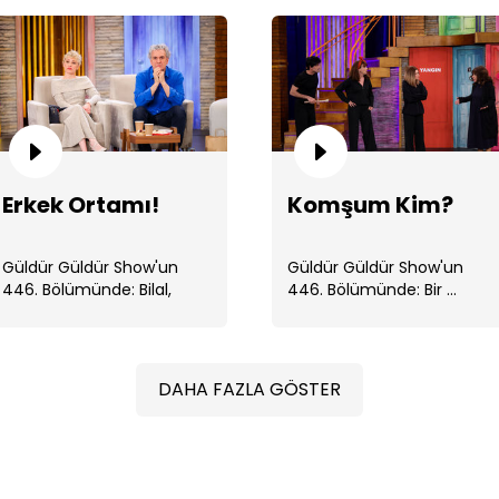
St
Erkek Ortamı!
Komşum Kim?
Güldür Güldür Show'un
Güldür Güldür Show'un
446. Bölümünde: Bilal,
446. Bölümünde: Bir ...
İbrahim ve Mesut, erkek
erkeğe . ...
DAHA FAZLA GÖSTER