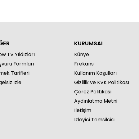
ĞER
KURUMSAL
w TV Yıldızları
Künye
şvuru Formları
Frekans
mek Tarifleri
Kullanım Koşulları
elsiz İzle
Gizlilik ve KVK Politikası
Çerez Politikası
Aydınlatma Metni
İletişim
İzleyici Temsilcisi