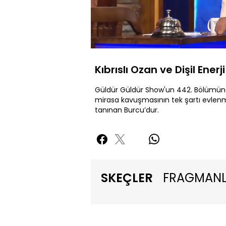
Yüklendi
:
2.60%
Sessiz
Kıbrıslı Ozan ve Dişil Enerji
Güldür Güldür Show'un 442. Bölümünde
mirasa kavuşmasının tek şartı evlenmes
tanınan Burcu’dur.
SKEÇLER
FRAGMAN