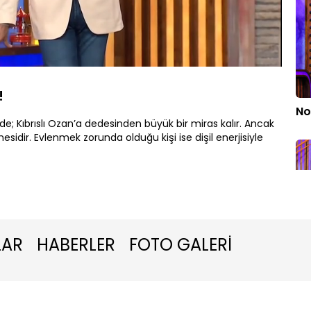
Oynatma
Hızı
!
No
; Kıbrıslı Ozan’a dedesinden büyük bir miras kalır. Ancak
idir. Evlenmek zorunda olduğu kişi ise dişil enerjisiyle
LAR
HABERLER
FOTO GALERİ
Ac