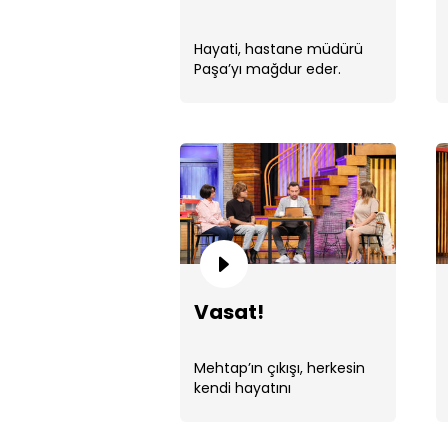
Hayati, hastane müdürü
Paşa’yı mağdur eder.
Vasat!
Mehtap’ın çıkışı, herkesin
kendi hayatını
sorgulamasına neden olur.