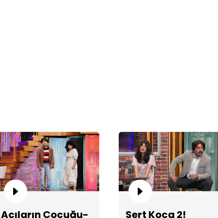
Gö
Ço
Acıların Çocuğu-
Sert Koca 2!