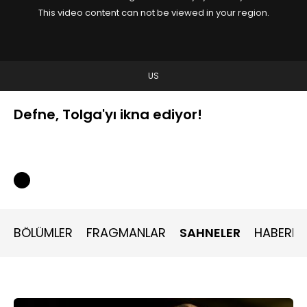
This video content can not be viewed in your region.
US
Defne, Tolga'yı ikna ediyor!
BÖLÜMLER
FRAGMANLAR
SAHNELER
HABERLE