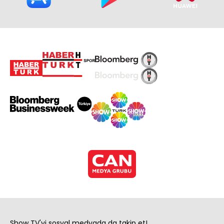
Show TV'yi sosyal medyada da takip et!