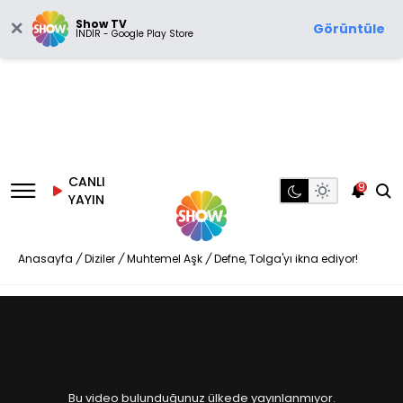
Show TV
Görüntüle
İNDİR - Google Play Store
CANLI
9
YAYIN
Anasayfa
/
Diziler
/
Muhtemel Aşk
/
Defne, Tolga'yı ikna ediyor!
Bu video bulunduğunuz ülkede yayınlanmıyor.