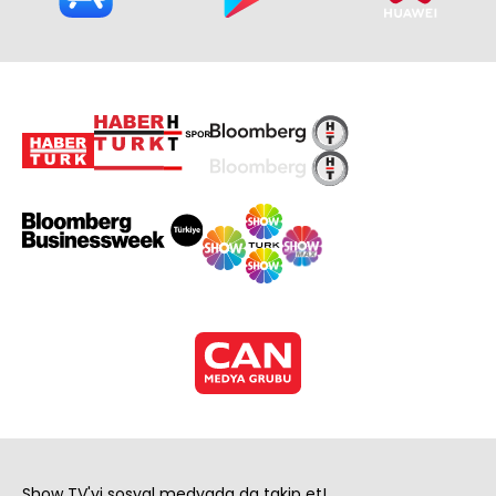
Show TV'yi sosyal medyada da takip et!