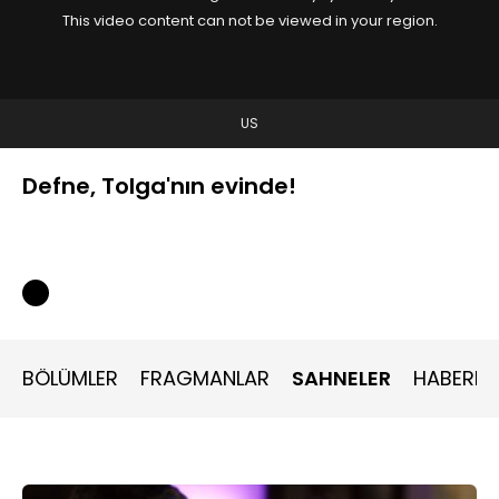
This video content can not be viewed in your region.
US
Defne, Tolga'nın evinde!
BÖLÜMLER
FRAGMANLAR
SAHNELER
HABERLE