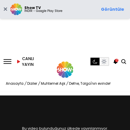
Show TV
Görüntüle
İNDİR - Google Play Store
CANLI
7
YAYIN
Anasayfa
/
Diziler
/
Muhtemel Aşk
/
Defne, Tolga'nın evinde!
Bu video bulunduğunuz ülkede yayınlanmıyor.