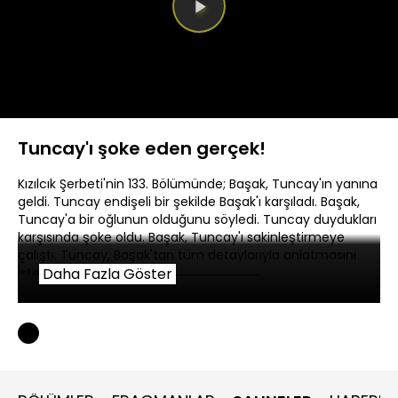
Videoyu
Oynat
Tuncay'ı şoke eden gerçek!
Kızılcık Şerbeti'nin 133. Bölümünde; Başak, Tuncay'ın yanına
geldi. Tuncay endişeli bir şekilde Başak'ı karşıladı. Başak,
Tuncay'a bir oğlunun olduğunu söyledi. Tuncay duydukları
karşısında şoke oldu. Başak, Tuncay'ı sakinleştirmeye
çalıştı. Tuncay, Başak'tan tüm detaylarıyla anlatmasını
istedi.
Daha Fazla Göster