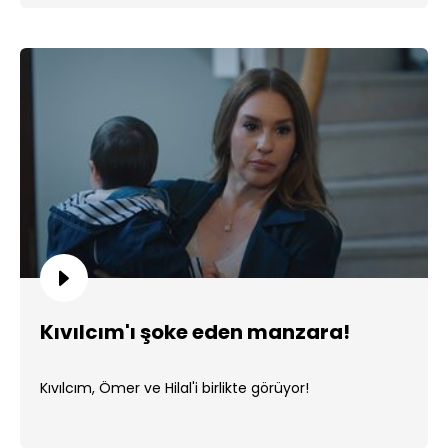
Kıvılcım'ı şoke eden manzara!
Kıvılcım, Ömer ve Hilal'i birlikte görüyor!