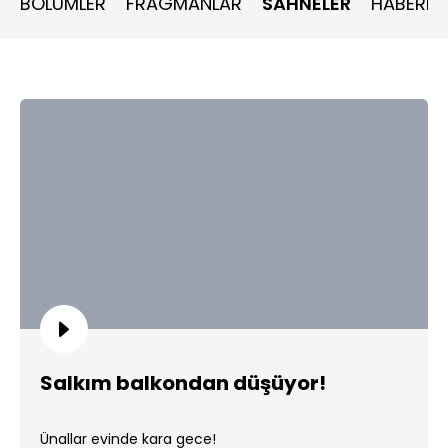
BÖLÜMLER
FRAGMANLAR
SAHNELER
HABERLE
Salkım balkondan düşüyor!
Ünallar evinde kara gece!