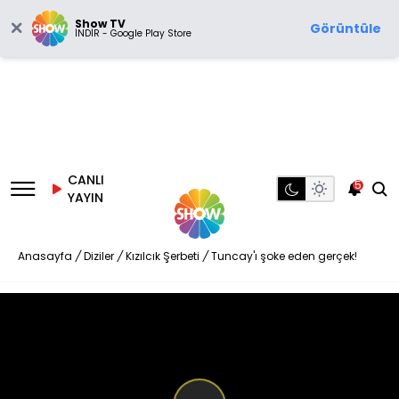
Show TV
Görüntüle
İNDİR - Google Play Store
CANLI
5
YAYIN
Anasayfa
/
Diziler
/
Kızılcık Şerbeti
/
Tuncay'ı şoke eden gerçek!