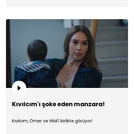
Kıvılcım'ı şoke eden manzara!
Kıvılcım, Ömer ve Hilal'i birlikte görüyor!