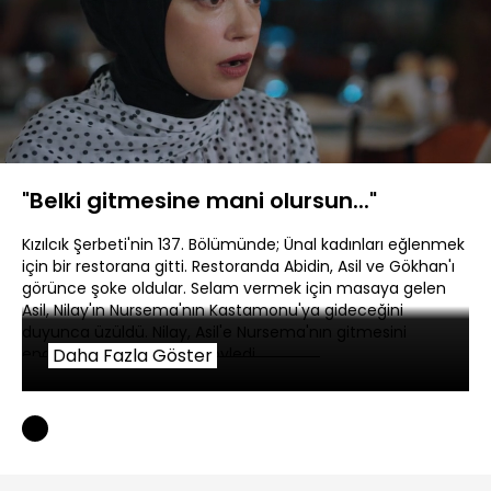
Yüklendi
:
15.96%
Sesi
Oynatma
480P
Aç
Hızı
"Belki gitmesine mani olursun..."
Kızılcık Şerbeti'nin 137. Bölümünde; Ünal kadınları eğlenmek
için bir restorana gitti. Restoranda Abidin, Asil ve Gökhan'ı
görünce şoke oldular. Selam vermek için masaya gelen
Asil, Nilay'ın Nursema'nın Kastamonu'ya gideceğini
duyunca üzüldü. Nilay, Asil'e Nursema'nın gitmesini
engellemesi gerektiğini söyledi.
Daha Fazla Göster