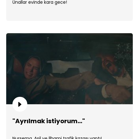
Ünallar evinde kara gece!
"Ayrılmak istiyorum..."
Nursema, Asil ve İlhami trafik kazası yaptı!