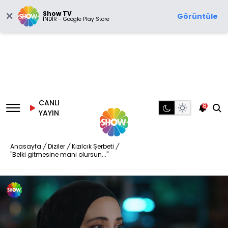
Show TV
Görüntüle
İNDİR - Google Play Store
CANLI
8
YAYIN
Anasayfa
/
Diziler
/
Kızılcık Şerbeti
/
"Belki gitmesine mani olursun..."