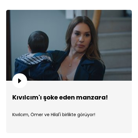
Kıvılcım'ı şoke eden manzara!
Kıvılcım, Ömer ve Hilal'i birlikte görüyor!