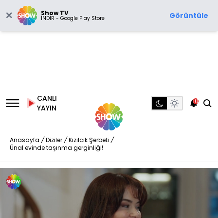
Show TV
Görüntüle
İNDİR - Google Play Store
CANLI
10
YAYIN
Anasayfa
/
Diziler
/
Kızılcık Şerbeti
/
Ünal evinde taşınma gerginliği!