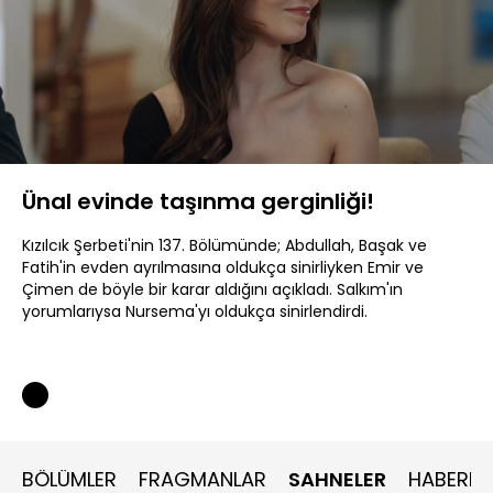
Yüklendi
:
26.83%
Sesi
Oynatma
480P
Aç
Hızı
Ünal evinde taşınma gerginliği!
Kızılcık Şerbeti'nin 137. Bölümünde; Abdullah, Başak ve
Fatih'in evden ayrılmasına oldukça sinirliyken Emir ve
Çimen de böyle bir karar aldığını açıkladı. Salkım'ın
yorumlarıysa Nursema'yı oldukça sinirlendirdi.
BÖLÜMLER
FRAGMANLAR
SAHNELER
HABERLE