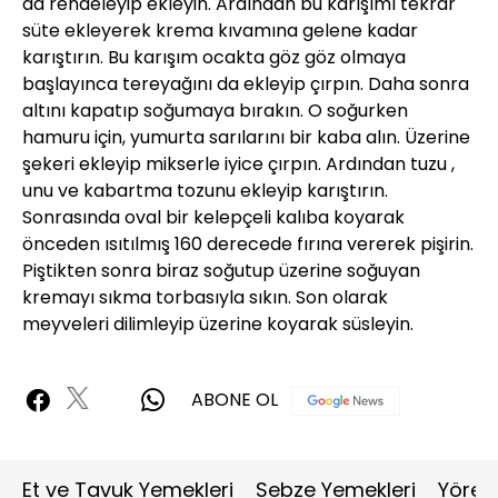
da rendeleyip ekleyin. Ardından bu karışımı tekrar
süte ekleyerek krema kıvamına gelene kadar
karıştırın. Bu karışım ocakta göz göz olmaya
başlayınca tereyağını da ekleyip çırpın. Daha sonra
altını kapatıp soğumaya bırakın. O soğurken
hamuru için, yumurta sarılarını bir kaba alın. Üzerine
şekeri ekleyip mikserle iyice çırpın. Ardından tuzu ,
unu ve kabartma tozunu ekleyip karıştırın.
Sonrasında oval bir kelepçeli kalıba koyarak
önceden ısıtılmış 160 derecede fırına vererek pişirin.
Piştikten sonra biraz soğutup üzerine soğuyan
kremayı sıkma torbasıyla sıkın. Son olarak
meyveleri dilimleyip üzerine koyarak süsleyin.
ABONE OL
Et ve Tavuk Yemekleri
Sebze Yemekleri
Yöres