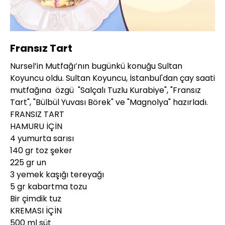
Yüklendi
:
6.81%
Sesi
Oynatma
360P
Aç
Hızı
Fransız Tart
Nursel’in Mutfağı’nın bugünkü konuğu Sultan
Koyuncu oldu. Sultan Koyuncu, İstanbul'dan çay saati
mutfağına özgü "Salçalı Tuzlu Kurabiye", "Fransız
Tart", "Bülbül Yuvası Börek" ve "Magnolya" hazırladı.
FRANSIZ TART
HAMURU İÇİN
4 yumurta sarısı
140 gr toz şeker
225 gr un
3 yemek kaşığı tereyağı
5 gr kabartma tozu
Bir çimdik tuz
KREMASI İÇİN
500 ml süt