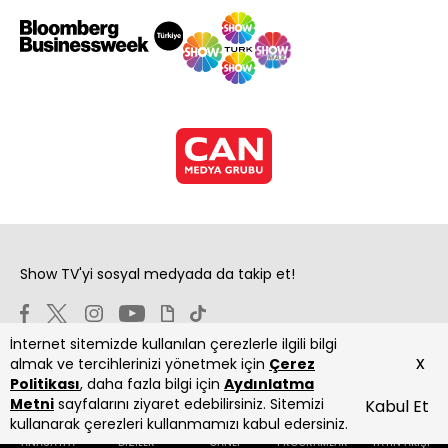
Show TV'yi sosyal medyada da takip et!
İnternet sitemizde kullanılan çerezlerle ilgili bilgi
x
almak ve tercihlerinizi yönetmek için
Çerez
Politikası
, daha fazla bilgi için
Aydınlatma
Metni
sayfalarını ziyaret edebilirsiniz. Sitemizi
Kabul Et
Copyright 2026 Show Televizyon Yayıncılık A.Ş.
kullanarak çerezleri kullanmamızı kabul edersiniz.
ANASAYFA
DİZİLER
CANLI
PROGRAMLAR
YAYIN AKIŞI