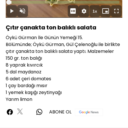
Yüklendi
:
2.64%
Süre
1x
Duraklat
Sesi
Oynatma
Mini
Tam
Aç
Hızı
oynatıcı
Ekran
Çıtır çanakta ton balıklı salata
Öykü Gürman İle Günün Yemeği 15.
Bölümünde; Öykü Gürman, Gül Çelenoğlu ile birlikte
çıtır çanakta ton balıklı salata yaptı. Malzemeler
150 gr. ton balığı
8 yaprak kıvırcık
5 dal maydanoz
6 adet çeri domates
1 çay bardağı mısır
1 yemek kaşığı zeytinyağı
Yarım limon
ABONE OL