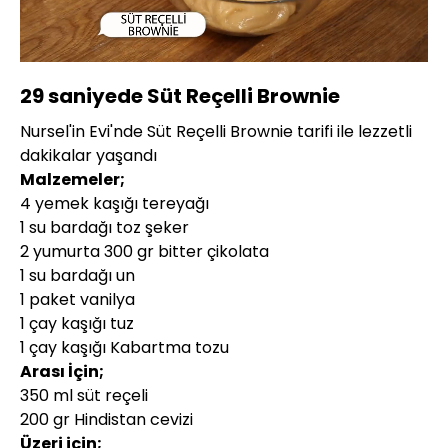
Yüklendi
:
100.00%
Sesi
Oynatma
720P
Aç
Hızı
29 saniyede Süt Reçelli Brownie
Nursel'in Evi'nde Süt Reçelli Brownie tarifi ile lezzetli
dakikalar yaşandı
Malzemeler;
4 yemek kaşığı tereyağı
1 su bardağı toz şeker
2 yumurta 300 gr bitter çikolata
1 su bardağı un
1 paket vanilya
1 çay kaşığı tuz
1 çay kaşığı Kabartma tozu
Arası İçin;
350 ml süt reçeli
200 gr Hindistan cevizi
Üzeri için;