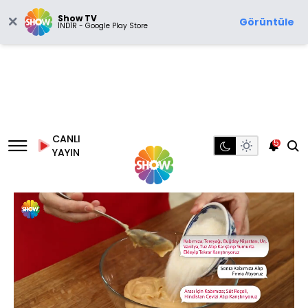
Show TV
Görüntüle
İNDİR - Google Play Store
CANLI
5
YAYIN