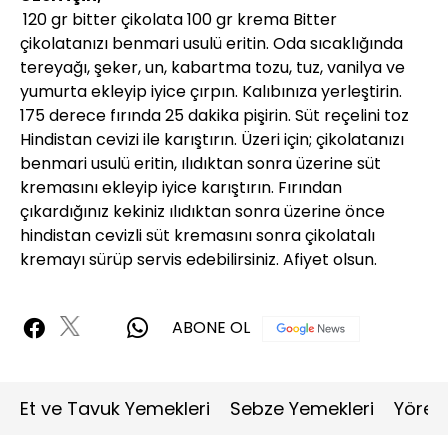
120 gr bitter çikolata 100 gr krema Bitter
çikolatanızı benmari usulü eritin. Oda sıcaklığında
tereyağı, şeker, un, kabartma tozu, tuz, vanilya ve
yumurta ekleyip iyice çırpın. Kalıbınıza yerleştirin.
175 derece fırında 25 dakika pişirin. Süt reçelini toz
Hindistan cevizi ile karıştırın. Üzeri için; çikolatanızı
benmari usulü eritin, ılıdıktan sonra üzerine süt
kremasını ekleyip iyice karıştırın. Fırından
çıkardığınız kekiniz ılıdıktan sonra üzerine önce
hindistan cevizli süt kremasını sonra çikolatalı
kremayı sürüp servis edebilirsiniz. Afiyet olsun.
ABONE OL
Et ve Tavuk Yemekleri
Sebze Yemekleri
Yöres